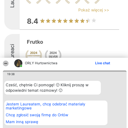
Pokaż więcej >>
8.4
Frutko
Laureaci
ORŁY Hurtownictwa
Live chat
8.8
19:38
Cześć, chętnie Ci pomogę! 🙂 Kliknij proszę w
Organizator plebiscytu
odpowiedni temat rozmowy! 🙂
Plebiscyt
Kontakt
Bright Side Solutions sp. z o.
Laureaci
Kontakt
o. sp. k.
Lista
ul. Ruska 22
wszystkich
Jestem Laureatem, chcę odebrać materiały
Wrocław 50-079
Laureatów
marketingowe
KRS 0000749100 | Regon
Zasady
Chcę zgłosić swoją firmę do Orłów
381313360 | NIP 8943132676
Regulamin
+48 508 492 400
Polityka
Mam inną sprawę
Prywatności