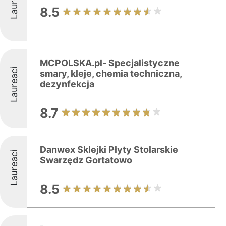
Laureaci
8.5
MCPOLSKA.pl- Specjalistyczne
Laureaci
smary, kleje, chemia techniczna,
dezynfekcja
8.7
Danwex Sklejki Płyty Stolarskie
Laureaci
Swarzędz Gortatowo
8.5