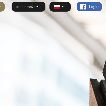
ę
Login
Inne branże