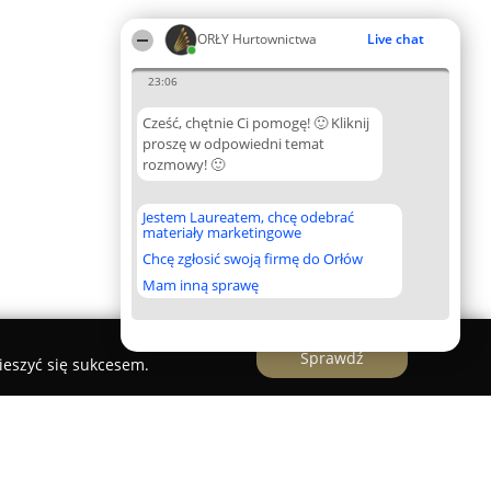
ORŁY Hurtownictwa
Live chat
23:06
Cześć, chętnie Ci pomogę! 🙂 Kliknij
proszę w odpowiedni temat
rozmowy! 🙂
Jestem Laureatem, chcę odebrać
materiały marketingowe
Chcę zgłosić swoją firmę do Orłów
Mam inną sprawę
Sprawdź
ieszyć się sukcesem.