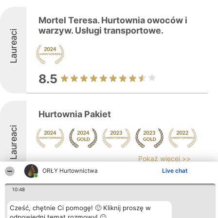
Mortel Teresa. Hurtownia owoców i
warzyw. Usługi transportowe.
Laureaci
8.5
Hurtownia Pakiet
Laureaci
Pokaż więcej >>
ORŁY Hurtownictwa
Live chat
9.2
10:48
Cześć, chętnie Ci pomogę! 🙂 Kliknij proszę w
PM-M Artykuły Dekoracyjne
odpowiedni temat rozmowy! 🙂