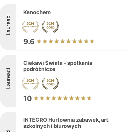
Kenochem
Laureaci
9.6
Ciekawi Świata - spotkania
podróżnicze
Laureaci
10
INTEGRO Hurtownia zabawek, art.
szkolnych i biurowych