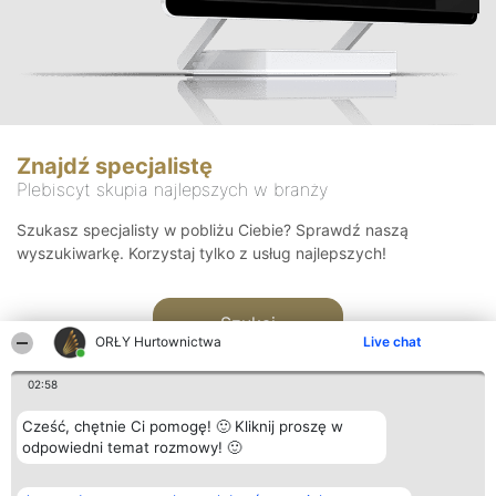
Znajdź specjalistę
Plebiscyt skupia najlepszych w branży
Szukasz specjalisty w pobliżu Ciebie? Sprawdź naszą
wyszukiwarkę. Korzystaj tylko z usług najlepszych!
Szukaj
ORŁY Hurtownictwa
Live chat
02:58
Cześć, chętnie Ci pomogę! 🙂 Kliknij proszę w
odpowiedni temat rozmowy! 🙂
Organizator plebiscytu
Plebiscyt
Kontakt