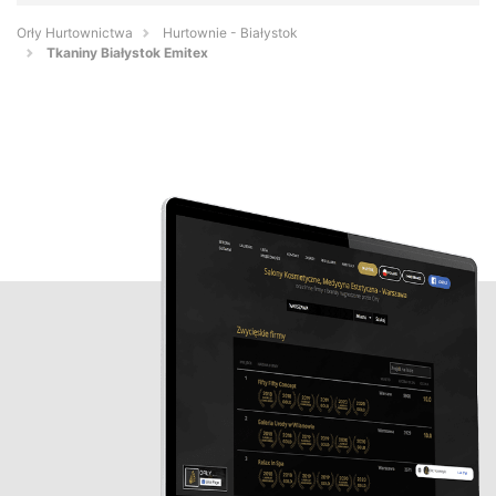
Orły Hurtownictwa
Hurtownie - Białystok
Tkaniny Białystok Emitex