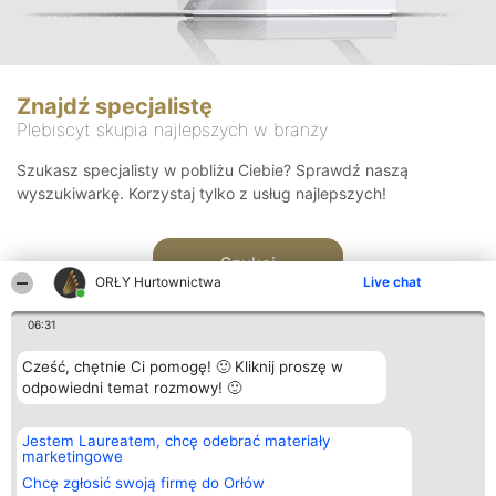
Znajdź specjalistę
Plebiscyt skupia najlepszych w branży
Szukasz specjalisty w pobliżu Ciebie? Sprawdź naszą
wyszukiwarkę. Korzystaj tylko z usług najlepszych!
Szukaj
ORŁY Hurtownictwa
Live chat
06:31
Cześć, chętnie Ci pomogę! 🙂 Kliknij proszę w
odpowiedni temat rozmowy! 🙂
Organizator plebiscytu
Plebiscyt
Kontakt
Jestem Laureatem, chcę odebrać materiały
Bright Side Solutions sp. z o.
Laureaci
Kontakt
marketingowe
o. sp. k.
Lista
ul. Ruska 22
wszystkich
Chcę zgłosić swoją firmę do Orłów
Wrocław 50-079
Laureatów